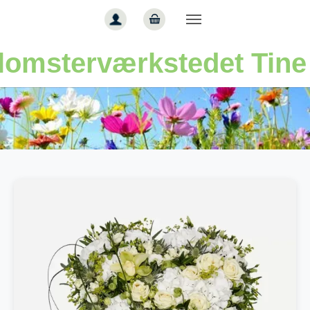
Gå til hoved-indhold
lomsterværkstedet Tine